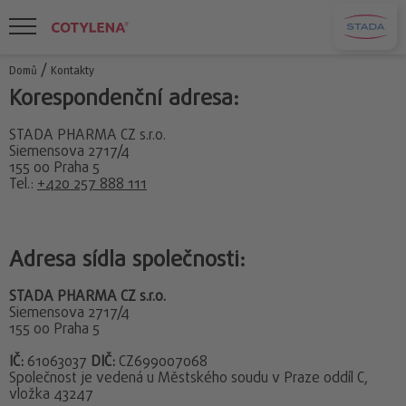
/
Domů
Kontakty
Korespondenční adresa:
STADA PHARMA CZ s.r.o.
Siemensova 2717/4
155 00 Praha 5
Tel.:
+420 257 888 111
Adresa sídla společnosti:
STADA PHARMA CZ s.r.o.
Siemensova 2717/4
155 00 Praha 5
IČ:
61063037
DIČ:
CZ699007068
Společnost je vedená u Městského soudu v Praze oddíl C,
vložka 43247