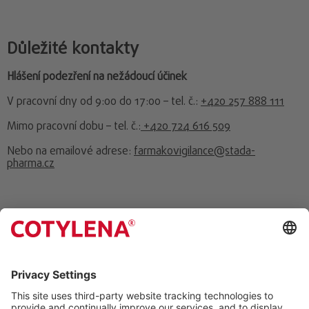
Důležité kontakty
Hlášení podezření na nežádoucí účinek
V pracovní dny od 9:00 do 17:00 – tel. č.:
+420 257 888 111
Mimo pracovní dobu – tel. č.:
+420 724 616 509
Nebo na emailové adrese:
farmakovigilance@stada-
pharma.cz
HLAVNÍ PRODUKTY
COTYLENA vaginální tablety
KE STAŽENÍ
COTYLENA krém
Příbalový leták - Cotylena 100 mg vaginální tablety
KONTAKT